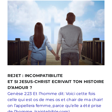
Voir
l'image
agrandie
REJET : INCOMPATIBILITE
ET SI JESUS-CHRIST ECRIVAIT TON HISTOIRE
D’AMOUR ?
Genèse 2:23 Et l’homme dit: Voici cette fois
celle qui est os de mes os et chair de ma chair!
on l’appellera femme, parce qu’elle a été prise
de l’homme. (saintebible.com)