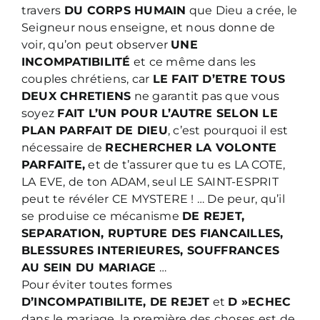
travers
DU CORPS HUMAIN
que Dieu a crée, le
Seigneur nous enseigne, et nous donne de
voir, qu’on peut observer
UNE
INCOMPATIBILITÉ
et ce même dans les
couples chrétiens, car
LE FAIT D’ETRE TOUS
DEUX CHRETIENS
ne garantit pas que vous
soyez
FAIT L’UN POUR L’AUTRE SELON LE
PLAN PARFAIT DE DIEU
, c’est pourquoi il est
nécessaire de
RECHERCHER LA VOLONTE
PARFAITE,
et de t’assurer que tu es LA COTE,
LA EVE, de ton ADAM, seul LE SAINT-ESPRIT
peut te révéler CE MYSTERE ! … De peur, qu’il
se produise ce mécanisme
DE REJET,
SEPARATION, RUPTURE DES FIANCAILLES,
BLESSURES INTERIEURES, SOUFFRANCES
AU SEIN DU MARIAGE
…
Pour éviter toutes formes
D’INCOMPATIBILITE, DE REJET
et
D »ECHEC
dans le mariage, la première des choses est de