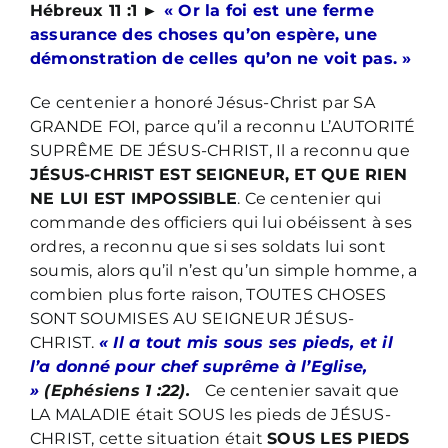
Hébreux 11 :1 ►
« Or la foi est une ferme
assurance des choses qu’on espère, une
démonstration de celles qu’on ne voit pas. »
Ce centenier a honoré Jésus-Christ par SA
GRANDE FOI, parce qu’il a reconnu L’AUTORITÉ
SUPRÊME DE JÉSUS-CHRIST, Il a reconnu que
JÉSUS-CHRIST EST SEIGNEUR, ET QUE RIEN
NE LUI EST IMPOSSIBLE
. Ce centenier qui
commande des officiers qui lui obéissent à ses
ordres, a reconnu que si ses soldats lui sont
soumis, alors qu’il n’est qu’un simple homme, a
combien plus forte raison, TOUTES CHOSES
SONT SOUMISES AU SEIGNEUR JÉSUS-
CHRIST.
« Il a tout mis sous ses pieds, et il
l’a donné pour chef suprême à l’Eglise,
»
(Ephésiens 1 :22).
Ce centenier savait que
LA MALADIE était SOUS les pieds de JÉSUS-
CHRIST, cette situation était
SOUS LES PIEDS