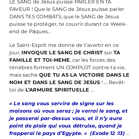
LE SANG de Jésus puisse PARLER EN TA
FAVEUR ! Que le SANG de Jésus puisse parler
DANS TES COMBATS, que le SANG de Jésus
puisse te protéger, te couvrir durant ce Week-
end de Pâques…
Le Saint-Esprit me donne de t’avertir en ce
jour,
INVOQUE LE SANG DE CHRIST
sur
TA
FAMILLE ET TOI-MEME
, car les forces des
ténèbres forment UN COMPLOT contre ta vie,
mais sache
QUE TU AS LA VICTOIRE DANS LE
NOM ET DANS LE SANG DE JESUS
! … Revêt-
toi de
L’ARMURE SPIRITUELLE
…
« Le sang vous servira de signe sur les
maisons où vous serez ; je verrai le sang, et
je passerai par-dessus vous, et il n’y aura
point de plaie qui vous détruise, quand je
frapperai le pays d’Egypte. » (Exode 12 :13)
.
..