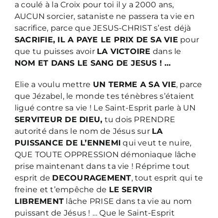
a coulé à la Croix pour toi il y a 2000 ans,
AUCUN sorcier, sataniste ne passera ta vie en
sacrifice, parce que JESUS-CHRIST s’est déjà
SACRIFIE, IL A PAYE LE PRIX DE SA VIE
pour
que tu puisses avoir
LA VICTOIRE
dans le
NOM ET DANS LE SANG DE JESUS ! …
Elie a voulu mettre
UN TERME A SA VIE
, parce
que Jézabel, le monde tes ténèbres s’étaient
ligué contre sa vie ! Le Saint-Esprit parle à UN
SERVITEUR DE DIEU,
tu dois PRENDRE
autorité dans le nom de Jésus sur
LA
PUISSANCE DE L’ENNEMI
qui veut te nuire,
QUE TOUTE OPPRESSION démoniaque lâche
prise maintenant dans ta vie ! Réprime tout
esprit de
DECOURAGEMENT
, tout esprit qui te
freine et t’empêche de
LE SERVIR
LIBREMENT
lâche PRISE dans ta vie au nom
puissant de Jésus ! … Que le Saint-Esprit