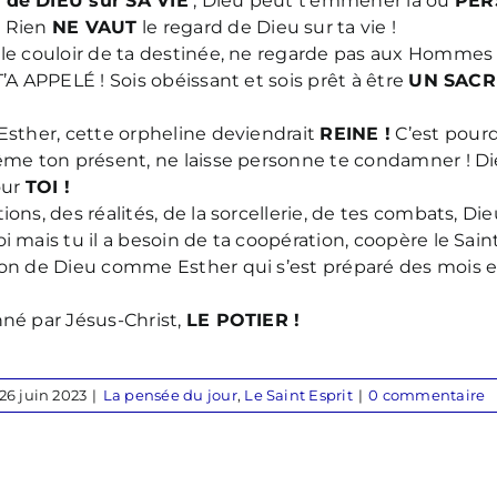
 de DIEU sur SA VIE
; Dieu peut t’emmener là où
PER
! Rien
NE VAUT
le regard de Dieu sur ta vie !
 le couloir de ta destinée, ne regarde pas aux Hommes
T’A APPELÉ ! Sois obéissant et sois prêt à être
UN SACR
Esther, cette orpheline deviendrait
REINE !
C’est pour
même ton présent, ne laisse personne te condamner ! D
ur
TOI !
ons, des réalités, de la sorcellerie, de tes combats, Di
 mais tu il a besoin de ta coopération, coopère le Saint
ion de Dieu comme Esther qui s’est préparé des mois e
né par Jésus-Christ,
LE POTIER !
26 juin 2023
|
La pensée du jour
,
Le Saint Esprit
|
0 commentaire