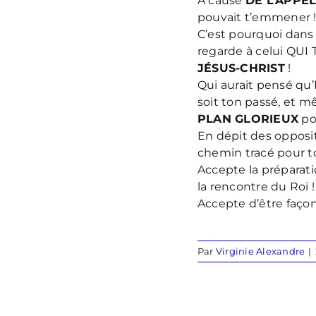
A cause
DE L’APPEL
pouvait t’emmener 
C’est pourquoi dans
regarde à celui QUI 
JÉSUS-CHRIST
!
Qui aurait pensé qu’
soit ton passé, et 
PLAN GLORIEUX
po
En dépit des oppositi
chemin tracé pour toi
Accepte la préparat
la rencontre du Roi !
Accepte d’être façon
Par
Virginie Alexandre
|