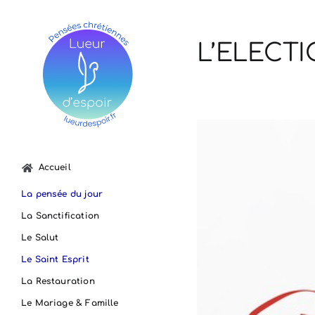
Passer
au
contenu
L’ELECTI
Voir
l'image
agrandie
Accueil
La pensée du jour
La Sanctification
Le Salut
Le Saint Esprit
La Restauration
Le Mariage & Famille