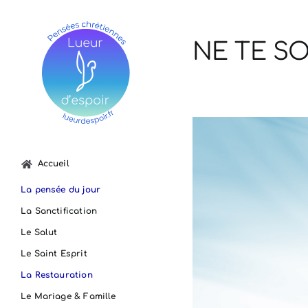
Passer
au
contenu
NE TE SO
Voir
l'image
agrandie
Accueil
La pensée du jour
La Sanctification
Le Salut
Le Saint Esprit
La Restauration
Le Mariage & Famille