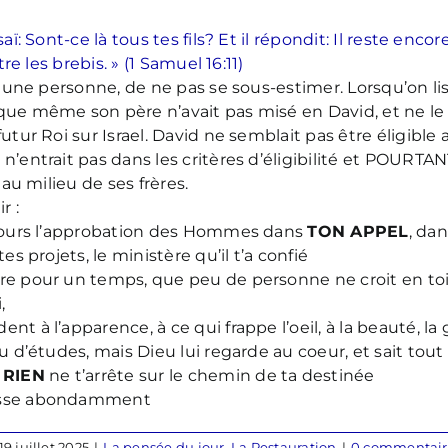
aï: Sont-ce là tous tes fils? Et il répondit: Il reste encor
tre les brebis. » (1 Samuel 16:11)
à une personne, de ne pas se sous-estimer. Lorsqu’on lis 
que même son père n’avait pas misé en David, et ne le 
utur Roi sur Israel. David ne semblait pas être éligible
n’entrait pas dans les critères d’éligibilité et POURTA
 au milieu de ses frères.
r :
ujours l’approbation des Hommes dans
TON APPEL
, dan
es projets, le ministère qu’il t’a confié
re pour un temps, que peu de personne ne croit en toi
,
t à l’apparence, à ce qui frappe l’oeil, à la beauté, la
u d’études, mais Dieu lui regarde au coeur, et sait tout 
 RIEN
ne t’arrête sur le chemin de ta destinée
isse abondamment
19 juillet 2025
|
La pensée du jour
,
La Restauration
|
0 commentair