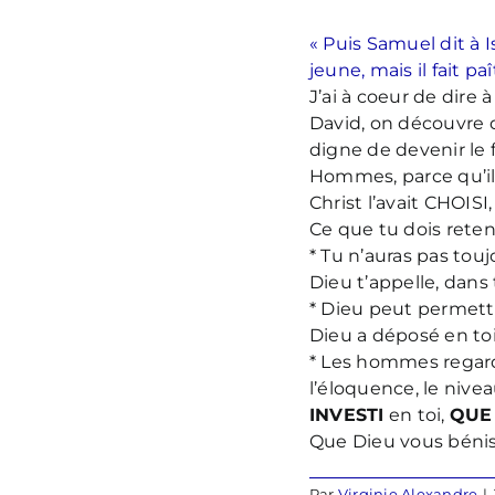
« Puis Samuel dit à Is
jeune, mais il fait paî
J’ai à coeur de dire 
David, on découvre 
digne de devenir le f
Hommes, parce qu’il 
Christ l’avait CHOISI,
Ce que tu dois reteni
* Tu n’auras pas to
Dieu t’appelle, dans t
* Dieu peut permett
Dieu a déposé en toi
* Les hommes regarden
l’éloquence, le nivea
INVESTI
en toi,
QUE
Que Dieu vous bén
Par
Virginie Alexandre
|