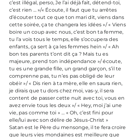
c’est illégal, perso, Je l’ai déjà fait, détend-toi,
c’est rien … »/« Écoute, il faut que tu arrêtes
d’écouter tout ce que ton mari dit, viens dans
cette soirée, ça te changera les idées »/ « Viens
boire un coup avec nous, c’est bon ta femme,
tu l’a vois tous le temps, elle s’occupera des
enfants, ça sert à ça les femmes hein »/ « Ah
bon tes parents t’ont dit ça ? Mais tu es
majeure, prend ton indépendance »/ écoute,
tu es une grande fille, un grand garçon, s’il te
comprenne pas, tu n’es pas obligé de leur
obéir »/ « Dis rien à ta mère, elle en saura rien,
je dirais que tu dors chez moi, vas-y, il sera
content de passer cette nuit avec toi, vous en
avez envie tous les deux »/ « Hey, moi j’ai une
vie, pas comme toi » … « Oh, c’est fini pour
elle/lui avec son délire de Jésus-Christ »
Satan est le Père du mensonge, il te fera croire
que leurs vies mondaines est meilleure que