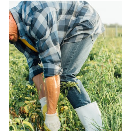
Voir
l'image
agrandie