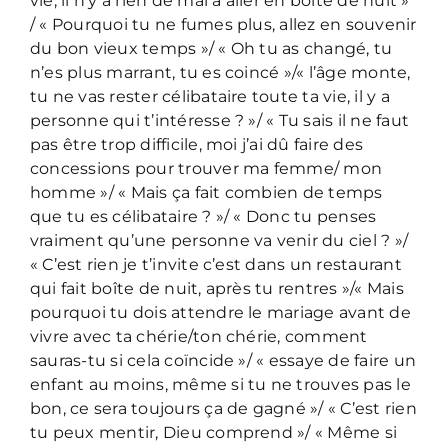
vie, il n’y a rien de mal à aller en boîte de nuit »
/ « Pourquoi tu ne fumes plus, allez en souvenir
du bon vieux temps »/ « Oh tu as changé, tu
n’es plus marrant, tu es coincé »/« l’âge monte,
tu ne vas rester célibataire toute ta vie, il y a
personne qui t’intéresse ? »/ « Tu sais il ne faut
pas être trop difficile, moi j’ai dû faire des
concessions pour trouver ma femme/ mon
homme »/ « Mais ça fait combien de temps
que tu es célibataire ? »/ « Donc tu penses
vraiment qu’une personne va venir du ciel ? »/
« C’est rien je t’invite c’est dans un restaurant
qui fait boîte de nuit, après tu rentres »/« Mais
pourquoi tu dois attendre le mariage avant de
vivre avec ta chérie/ton chérie, comment
sauras-tu si cela coïncide »/ « essaye de faire un
enfant au moins, même si tu ne trouves pas le
bon, ce sera toujours ça de gagné »/ « C’est rien
tu peux mentir, Dieu comprend »/ « Même si