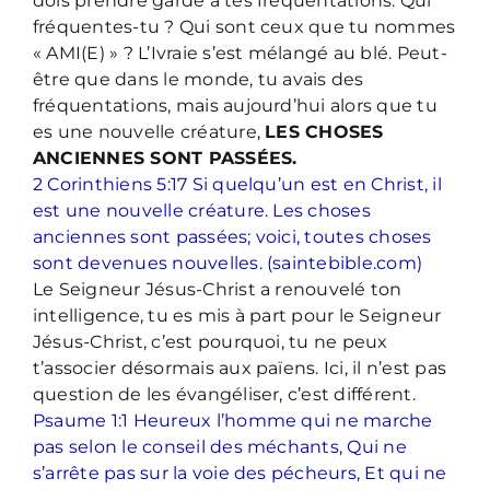
dois prendre garde à tes fréquentations. Qui
fréquentes-tu ? Qui sont ceux que tu nommes
« AMI(E) » ? L’Ivraie s’est mélangé au blé. Peut-
être que dans le monde, tu avais des
fréquentations, mais aujourd’hui alors que tu
es une nouvelle créature,
LES CHOSES
ANCIENNES SONT PASSÉES.
2 Corinthiens 5:17 Si quelqu’un est en Christ, il
est une nouvelle créature. Les choses
anciennes sont passées; voici, toutes choses
sont devenues nouvelles. (saintebible.com)
Le Seigneur Jésus-Christ a renouvelé ton
intelligence, tu es mis à part pour le Seigneur
Jésus-Christ, c’est pourquoi, tu ne peux
t’associer désormais aux païens. Ici, il n’est pas
question de les évangéliser, c’est différent.
Psaume 1:1 Heureux l’homme qui ne marche
pas selon le conseil des méchants, Qui ne
s’arrête pas sur la voie des pécheurs, Et qui ne